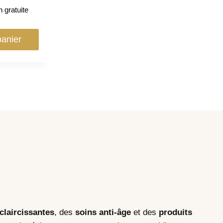
n gratuite
panier
éclaircissantes
, des
soins anti-âge
et des
produits