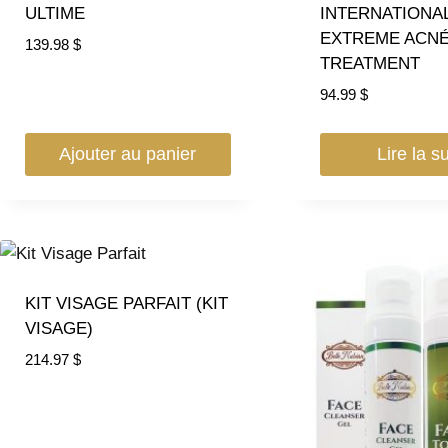
ULTIME
INTERNATIONA
EXTREME ACN
139.98
$
TREATMENT
94.99
$
Ajouter au panier
Lire la su
KIT VISAGE PARFAIT (KIT
VISAGE)
214.97
$