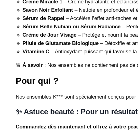
🔹
Crème Miracle 1
– Crème hydratante et éclaircis
🔹
Savon Noir Exfoliant
– Nettoie en profondeur et é
🔹
Sérum de Rappel
– Accélère l’effet anti-taches et
🔹
Sérum Belle Nubian ou Sérum Radiance
– Renfo
🔹
Crème de Jour Visage
– Protège et nourrit la pea
🔹
Pilule de Glutamate Biologique
– Détoxifie et amé
🔹
Vitamine C
– Antioxydant puissant qui favorise la 
🚨
À savoir
: Nos ensembles ne contiennent pas de c
Pour qui ?
Nos ensembles K*** sont spécialement conçus pour
✨ Astuce beauté : Pour un résulta
Commandez dès maintenant et offrez à votre peau 