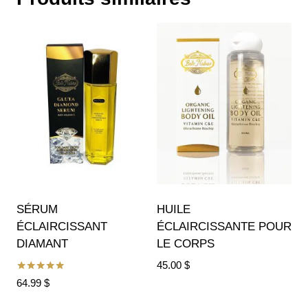
SÉRUM
HUILE
ÉCLAIRCISSANT
ÉCLAIRCISSANTE POUR
DIAMANT
LE CORPS
45.00
$
Note
64.99
$
5.00
sur 5